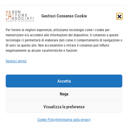
e-mail:
info@studio
nafta
.it
– pec
studio
nfa
@legalmail.it
P.IVA | C.F. 02678810272
Gestisci Consenso Cookie
sede legale e operativa
Per fornire le migliori esperienze, utilizziamo tecnologie come i cookie per
via banchina dell’azoto 15 – 30175 marghera (venezia)
memorizzare e/o accedere alle informazioni del dispositivo. Il consenso a queste
+39041972899
tecnologie ci permetterà di elaborare dati come il comportamento di navigazione o
ID unici su questo sito. Non acconsentire o ritirare il consenso può influire
negativamente su alcune caratteristiche e funzioni.
sede operativa
Gestisci servizi
castello borgoloco 5098/a – 30122 venezia
t. e f. +390415261323
Accetta
Nega
Visualizza le preferenze
Cookie Policy
Informativa sulla privacy