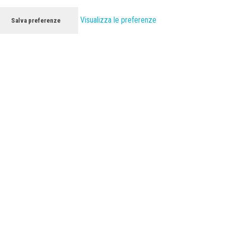
Visualizza le preferenze
Salva preferenze
HOME
LO STUDIO
a – Realizzazione di ristor