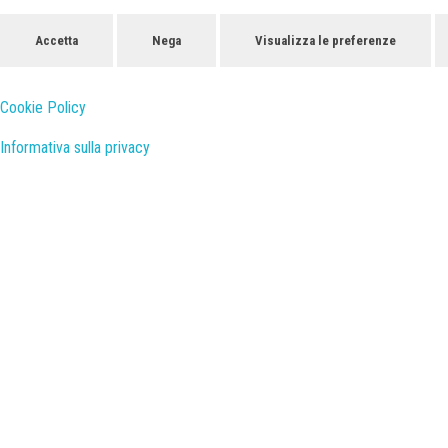
Accetta
Nega
Visualizza le preferenze
Cookie Policy
Informativa sulla privacy
Studio di architettura NA.FT.A. Nason Fattore e associati - Venezia Mestre
Studio di architettura NA.FT.A. progettazione restauro interior design
Osteria Acquastanc