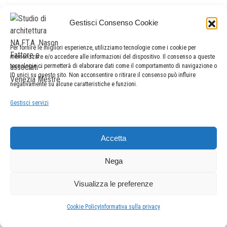
P.IVA | C.F. 02678810272
Gestisci Consenso Cookie
sede legale e operativa
Per fornire le migliori esperienze, utilizziamo tecnologie come i cookie per
via banchina dell’azoto 15 – 30175 marghera (venezia)
memorizzare e/o accedere alle informazioni del dispositivo. Il consenso a queste
+39041972899
tecnologie ci permetterà di elaborare dati come il comportamento di navigazione o
ID unici su questo sito. Non acconsentire o ritirare il consenso può influire
negativamente su alcune caratteristiche e funzioni.
sede operativa
Gestisci servizi
castello borgoloco 5098/a – 30122 venezia
t. e f. +390415261323
Accetta
Nega
Visualizza le preferenze
Cookie Policy
Informativa sulla privacy