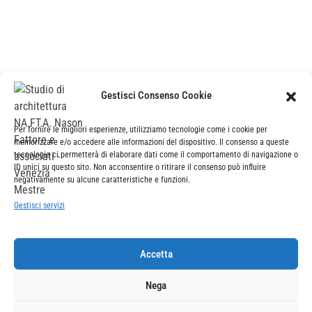
studio di architettura NA.FT.A
e-mail:
info@studio
nafta
.it
– pec
studio
nfa
@legalmail.it
P.IVA | C.F. 02678810272
Gestisci Consenso Cookie
sede legale e operativa
Per fornire le migliori esperienze, utilizziamo tecnologie come i cookie per
via banchina dell’azoto 15 – 30175 marghera (venezia)
memorizzare e/o accedere alle informazioni del dispositivo. Il consenso a queste
+39041972899
tecnologie ci permetterà di elaborare dati come il comportamento di navigazione o
ID unici su questo sito. Non acconsentire o ritirare il consenso può influire
negativamente su alcune caratteristiche e funzioni.
sede operativa
Gestisci servizi
castello borgoloco 5098/a – 30122 venezia
t. e f. +390415261323
Accetta
Nega