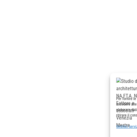
sede legale e operativa
Per fornire l
accedere alle
via banchina dell’azoto 15 – 30175 marghera (venezia)
elaborare dat
+39041972899
ritirare il co
Gestisci servi