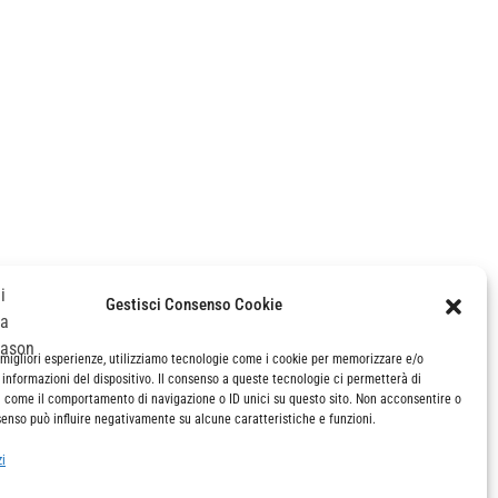
Gestisci Consenso Cookie
sede operativa
e migliori esperienze, utilizziamo tecnologie come i cookie per memorizzare e/o
 informazioni del dispositivo. Il consenso a queste tecnologie ci permetterà di
castello borgoloco 5098/a – 30122 venezia
i come il comportamento di navigazione o ID unici su questo sito. Non acconsentire o
t. e f. +390415261323
nsenso può influire negativamente su alcune caratteristiche e funzioni.
zi