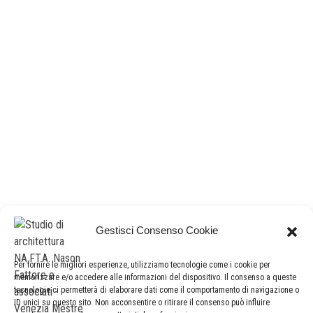
Restauri
studio di architettura NA.FT.A
e-mail:
info@studio
nafta
.it
– pec
studio
nfa
@legalmail.it
P.IVA | C.F. 02678810272
Gestisci Consenso Cookie
sede legale e operativa
Per fornire le migliori esperienze, utilizziamo tecnologie come i cookie per
via banchina dell’azoto 15 – 30175 marghera (venezia)
memorizzare e/o accedere alle informazioni del dispositivo. Il consenso a queste
+39041972899
tecnologie ci permetterà di elaborare dati come il comportamento di navigazione o
ID unici su questo sito. Non acconsentire o ritirare il consenso può influire