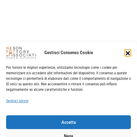
studio di architettura NA.FT.A
e-mail:
info@studio
nafta
.it
– pec
studio
nfa
@legalmail.it
P.IVA | C.F. 02678810272
Gestisci Consenso Cookie
sede legale e operativa
Per fornire le migliori esperienze, utilizziamo tecnologie come i cookie per
via banchina dell’azoto 15 – 30175 marghera (venezia)
memorizzare e/o accedere alle informazioni del dispositivo. Il consenso a queste
+39041972899
tecnologie ci permetterà di elaborare dati come il comportamento di navigazione o
ID unici su questo sito. Non acconsentire o ritirare il consenso può influire
negativamente su alcune caratteristiche e funzioni.
sede operativa
Gestisci servizi
castello borgoloco 5098/a – 30122 venezia
t. e f. +390415261323
Accetta
Nega