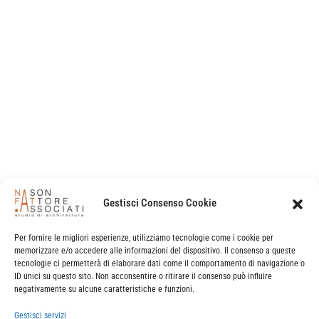
1
2
Last
studio di architettura NA.FT.A
e-mail:
info@studio
nafta
.it
– pec
studio
nfa
@legalmail.it
P.IVA | C.F. 02678810272
Gestisci Consenso Cookie
sede legale e operativa
Per fornire le migliori esperienze, utilizziamo tecnologie come i cookie per
via banchina dell’azoto 15 – 30175 marghera (venezia)
memorizzare e/o accedere alle informazioni del dispositivo. Il consenso a queste
+39041972899
tecnologie ci permetterà di elaborare dati come il comportamento di navigazione o
ID unici su questo sito. Non acconsentire o ritirare il consenso può influire
negativamente su alcune caratteristiche e funzioni.
sede operativa
Gestisci servizi